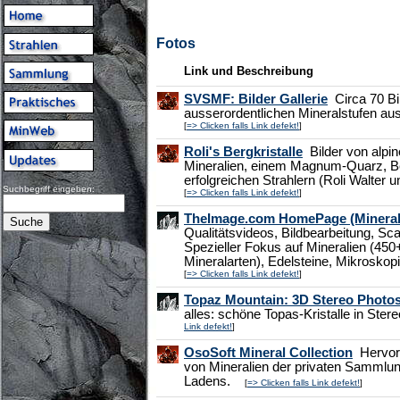
Fotos
Link und Beschreibung
SVSMF: Bilder Gallerie
Circa 70 Bi
ausserordentlichen Mineralstufen a
[
=> Clicken falls Link defekt!
]
Roli's Bergkristalle
Bilder von alpi
Mineralien, einem Magnum-Quarz, B
erfolgreichen Strahlern (Roli Walter 
Suchbegriff eingeben:
[
=> Clicken falls Link defekt!
]
TheImage.com HomePage (Mineral
Qualitätsvideos, Bildbearbeitung, S
Spezieller Fokus auf Mineralien (450+
Mineralarten), Edelsteine, Mikrosk
[
=> Clicken falls Link defekt!
]
Topaz Mountain: 3D Stereo Photo
alles: schöne Topas-Kristalle in Ste
Link defekt!
]
OsoSoft Mineral Collection
Hervor
von Mineralien der privaten Sammlun
Ladens.
[
=> Clicken falls Link defekt!
]