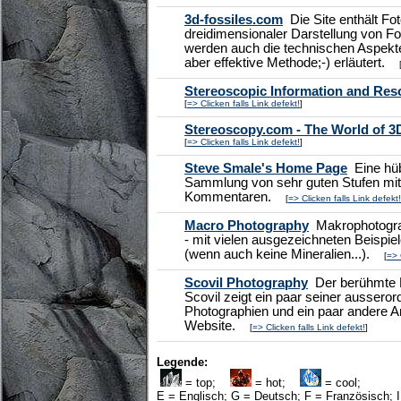
3d-fossiles.com
Die Site enthält Fot
dreidimensionaler Darstellung von Fo
werden auch die technischen Aspekte
aber effektive Methode;-) erläutert.
Stereoscopic Information and Re
[
=> Clicken falls Link defekt!
]
Stereoscopy.com - The World of 3
[
=> Clicken falls Link defekt!
]
Steve Smale's Home Page
Eine hüb
Sammlung von sehr guten Stufen mit
Kommentaren.
[
=> Clicken falls Link defekt!
Macro Photography
Makrophotograp
- mit vielen ausgezeichneten Beispi
(wenn auch keine Mineralien...).
[
=> 
Scovil Photography
Der berühmte P
Scovil zeigt ein paar seiner ausseror
Photographien und ein paar andere A
Website.
[
=> Clicken falls Link defekt!
]
Legende:
= top;
= hot;
= cool;
E = Englisch; G = Deutsch; F = Französisch; I 