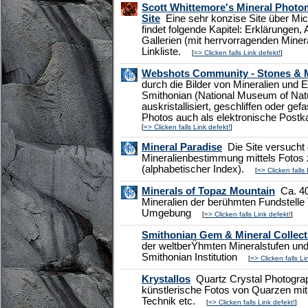
Scott Whittemore's Mineral Photo
Site
Eine sehr konzise Site über Mic
findet folgende Kapitel: Erklärungen,
Gallerien (mit herrvorragenden Minera
Linkliste.
[
=> Clicken falls Link defekt!
]
Webshots Community - Stones & M
durch die Bilder von Mineralien und 
Smithonian (National Museum of Natu
auskristallisiert, geschliffen oder gef
Photos auch als elektronische Post
[
=> Clicken falls Link defekt!
]
Mineral Paradise
Die Site versucht 
Mineralienbestimmung mittels Fotos z
(alphabetischer Index).
[
=> Clicken falls 
Minerals of Topaz Mountain
Ca. 40
Mineralien der berühmten Fundstell
Umgebung
[
=> Clicken falls Link defekt!
]
Smithonian Gem & Mineral Collect
der weltberŸhmten Mineralstufen und
Smithonian Institution
[
=> Clicken falls Li
Krystallos
Quartz Crystal Photograp
künstlerische Fotos von Quarzen mit 
Technik etc.
[
=> Clicken falls Link defekt!
]