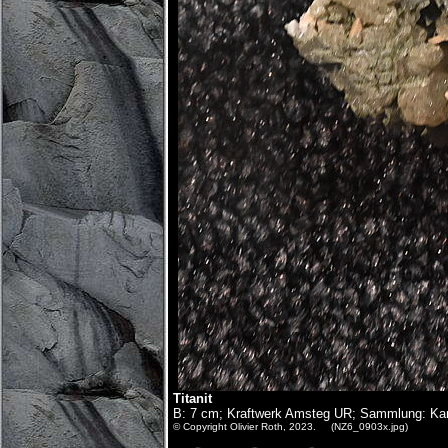
Titanit
B: 7 cm; Kraftwerk Amsteg UR; Sammlung: Kan
© Copyright Olivier Roth, 2023. (NZ6_0903x.jpg)