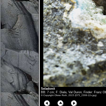
Seladonit
BB: 7 cm; F: Diala, Val Duron; Finder: Franz Ob
© Copyright Olivier Roth, 2015 (D75_2308-12x.jpg)