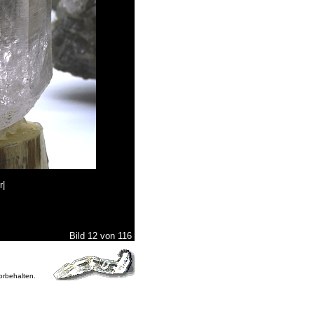
r|
Bild 12 von 116
vorbehalten.