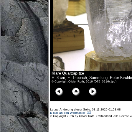
Klare Quarzspitze
H: 8 cm; F: Trippach; Sammlung: Peter Kirchle
© Copyright Olivier Roth, 2016 (D75_0216x.jpg)
Letzte Änderung dieser Seite: 03.11.2020 01:58:08
E-Mail an den Webmaster
© Copyright 2026 by Olivier Roth, Switzerland. Alle Rechte 