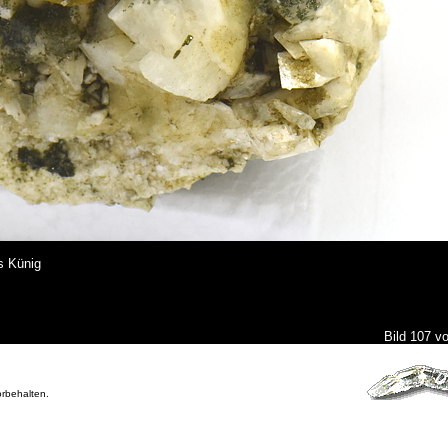
s Künig
Bild 107 v
orbehalten.