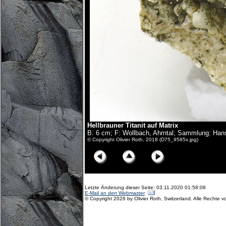
Hellbrauner Titanit auf Matrix
B: 6 cm; F: Wollbach, Ahrntal; Sammlung: Han
© Copyright Olivier Roth, 2018 (D75_9585x.jpg)
Letzte Änderung dieser Seite: 03.11.2020 01:58:08
E-Mail an den Webmaster
© Copyright 2026 by Olivier Roth, Switzerland. Alle Rechte v