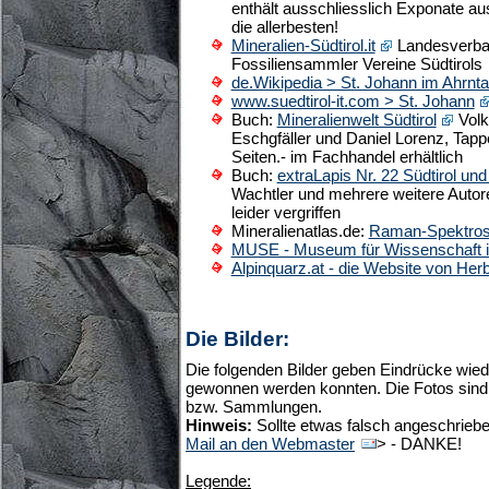
enthält ausschliesslich Exponate au
die allerbesten!
Mineralien-Südtirol.it
Landesverban
Fossiliensammler Vereine Südtirols
de.Wikipedia > St. Johann im Ahrnta
www.suedtirol-it.com > St. Johann
Buch:
Mineralienwelt Südtirol
Volk
Eschgfäller und Daniel Lorenz, Tapp
Seiten.- im Fachhandel erhältlich
Buch:
extraLapis Nr. 22 Südtirol und
Wachtler und mehrere weitere Autoren
leider vergriffen
Mineralienatlas.de:
Raman-Spektros
MUSE - Museum für Wissenschaft in
Alpinquarz.at - die Website von He
Die Bilder:
Die folgenden Bilder geben Eindrücke wiede
gewonnen werden konnten. Die Fotos sind 
bzw. Sammlungen.
Hinweis:
Sollte etwas falsch angeschrieben
Mail an den Webmaster
> - DANKE!
Legende: