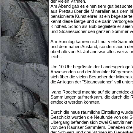
der vielen Vitrinen.
Am Abend gab es einen sehr gut besuchten
aus Prettau über die Mineralien aus dem hi
pensionierte Kunstlehrer ist ein begeister
kennt diese Berge und die darin verborgene
Kindheit. Schon als Bub begleitete er seien 
und Stoanesuicher den ganzen Sommer ve
Am Sonntag kamen nicht nur viele Sammle
und dem nahen Ausland, sondern auch der 
oberhalb von St. Johann war alles weiss u
leicht.
Um 10 Uhr begrüsste der Landesgeologe V
Anwesenden und der Ahrntaler Bürgermeis
sich über die vielen Besucher der Mineralien
die Anliegen der "Stoanesuicher" voll unter
Ivano Rocchetti machte auf die unentdeck
Sammlungen aufmerksam, die durch die 
entdeckt werden könnten.
Durch die neue räumliche Einteilung wurde 
Geschickt wurden die Neufunde von der S
Übergang befanden sich zwei Gastvitrinen
von den Rauriser Sammlern. Daneben drei V
der Schweiz und drei Vitrinen im Gedenken 