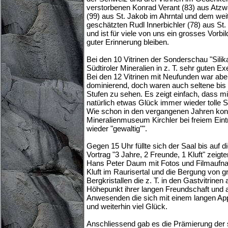
verstorbenen Konrad Verant (83) aus Atzw
(99) aus St. Jakob im Ahrntal und dem we
geschätzten Rudl Innerbichler (78) aus St.
und ist für viele von uns ein grosses Vorbil
guter Erinnerung bleiben.
Bei den 10 Vitrinen der Sonderschau "Silika
Südtiroler Mineralien in z. T. sehr guten E
Bei den 12 Vitrinen mit Neufunden war aber
dominierend, doch waren auch seltene bis s
Stufen zu sehen. Es zeigt einfach, dass m
natürlich etwas Glück immer wieder tolle St
Wie schon in den vergangenen Jahren konn
Mineralienmuseum Kirchler bei freiem Eintr
wieder "gewaltig"".
Gegen 15 Uhr füllte sich der Saal bis auf d
Vortrag "3 Jahre, 2 Freunde, 1 Kluft" zei
Hans Peter Daum mit Fotos und Filmaufna
Kluft im Raurisertal und die Bergung von 
Bergkristallen die z. T. in den Gastvitrinen
Höhepunkt ihrer langen Freundschaft und a
Anwesenden die sich mit einem langen App
und weiterhin viel Glück.
Anschliessend gab es die Prämierung der