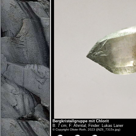
Bergkristallgruppe mit Chlorit
B: 7 cm; F: Ahrntal; Finder: Lukas Laner
© Copyright Olivier Roth, 2023 ((NZ6_7315x.jpg)