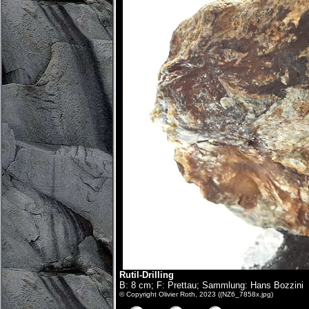
Rutil-Drilling
B: 8 cm; F: Prettau; Sammlung: Hans Bozzini
© Copyright Olivier Roth, 2023 ((NZ6_7858x.jpg)