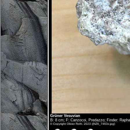
Grüner Vesuvian
B: 8 cm; F: Canzocoi, Predazzo; Finder: Rapha
© Copyright Olivier Roth, 2023 ((NZ6_7463x.jpg)