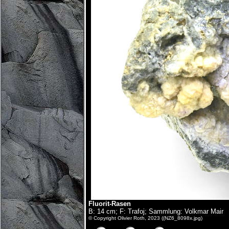
Fluorit-Rasen
B: 14 cm; F: Trafoj; Sammlung: Volkmar Mair
© Copyright Olivier Roth, 2023 ((NZ6_8098x.jpg)