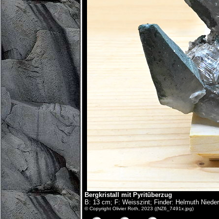
Bergkristall mit Pyritüberzug
B: 13 cm; F: Weisszint; Finder: Helmuth Niede
© Copyright Olivier Roth, 2023 ((NZ6_7491x.jpg)