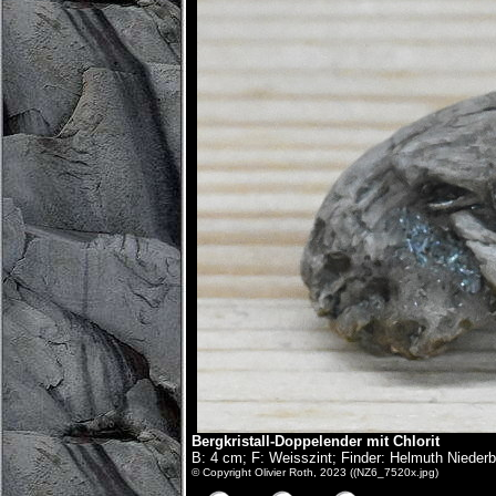
Bergkristall-Doppelender mit Chlorit
B: 4 cm; F: Weisszint; Finder: Helmuth Nieder
© Copyright Olivier Roth, 2023 ((NZ6_7520x.jpg)