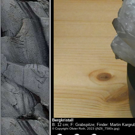
Bergkristall
B: 12 cm; F: Grabspitze; Finder: Martin Kargru
© Copyright Olivier Roth, 2023 ((NZ6_7580x.jpg)