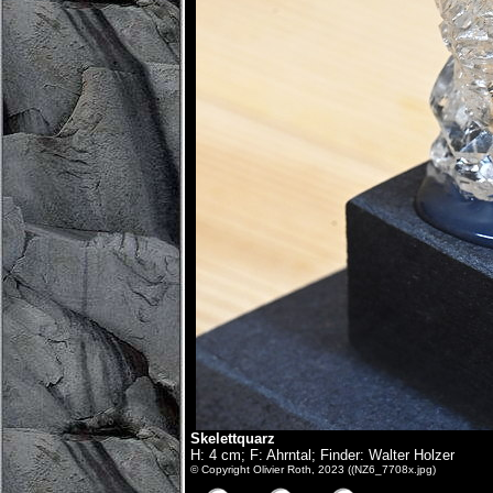
Skelettquarz
H: 4 cm; F: Ahrntal; Finder: Walter Holzer
© Copyright Olivier Roth, 2023 ((NZ6_7708x.jpg)