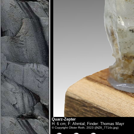
Quarz-Zepter
H: 6 cm; F: Ahrntal; Finder: Thomas Mayr
© Copyright Olivier Roth, 2023 ((NZ6_7714x.jpg)