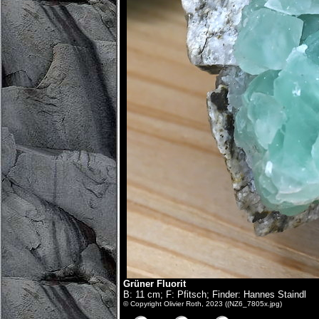
Grüner Fluorit
B: 11 cm; F: Pfitsch; Finder: Hannes Staindl
© Copyright Olivier Roth, 2023 ((NZ6_7805x.jpg)