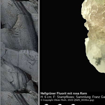
Hellgrüner Fluorit mit rosa Kern
H: 6 cm; F: Stampflkees; Sammlung: Franz Gan
© Copyright Olivier Roth, 2023 ((NZ6_8039xx.jpg)