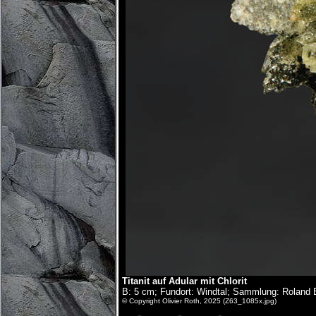
Titanit auf Adular mit Chlorit
B: 5 cm; Fundort: Windtal; Sammlung: Roland 
© Copyright Olivier Roth, 2025 (Z63_1085x.jpg)