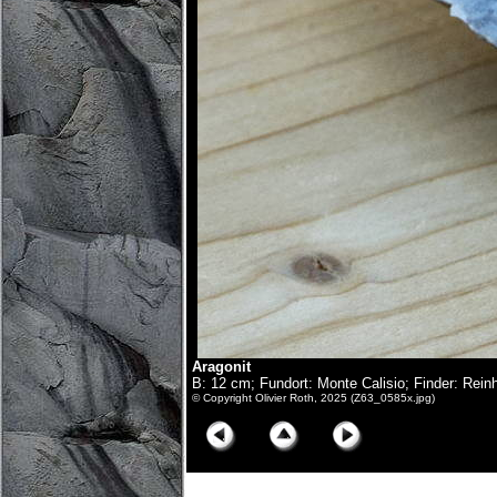
Aragonit
B: 12 cm; Fundort: Monte Calisio; Finder: Rein
© Copyright Olivier Roth, 2025 (Z63_0585x.jpg)