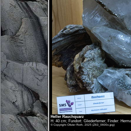
Heller Rauchquarz
H: 40 cm; Fundort: Gliederferner; Finder: Herm
© Copyright Olivier Roth, 2025 (Z63_0600x.jpg)