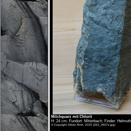
Milchquarz mit Chlorit
H: 24 cm; Fundort: Mitterbach; Finder: Helmut
© Copyright Olivier Roth, 2025 (Z63_0607x.jpg)