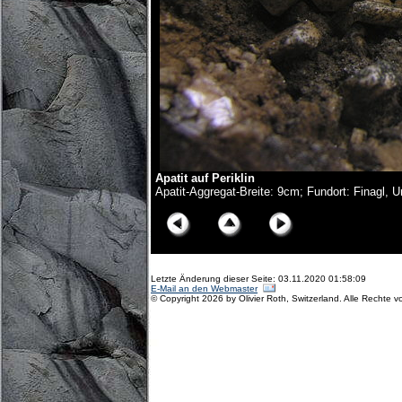
Apatit auf Periklin
Apatit-Aggregat-Breite: 9cm; Fundort: Finagl, U
Letzte Änderung dieser Seite: 03.11.2020 01:58:09
E-Mail an den Webmaster
© Copyright 2026 by Olivier Roth, Switzerland. Alle Rechte v