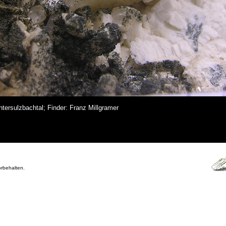
ntersulzbachtal; Finder: Franz Millgramer
orbehalten.