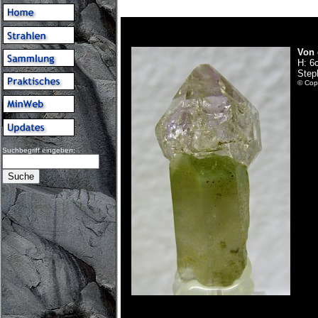
Von 
H: 6
Step
© Copy
Suchbegriff eingeben: