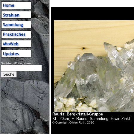
Suchbegriff eingeben:
Rauris:
Bergkristall-Gruppe
KL: 20cm; F: Rauris; Sammlung: Erwin Zinkl
© Copyright Olivier Roth, 2010