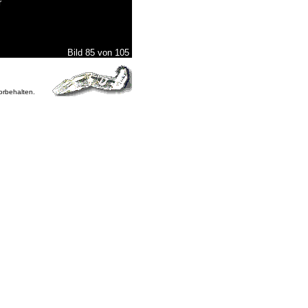
r
Bild 85 von 105
vorbehalten.