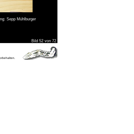
ung: Sepp Mühlburger
Bild 52 von 72
vorbehalten.