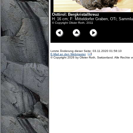
Osttirol:
Bergkristallkreuz
H: 16 cm; F: Mitteldorfer Graben, OTi; Samml
© Copyright Olivier Roth, 2011
Letzte Änderung dieser Seite: 03.11.2020 01:58:10
E-Mail an den Webmaster
© Copyright 2026 by Olivier Roth, Switzerland. Alle Rechte 