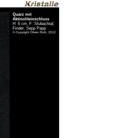
Quarz mit
Aktinoliteinschluss
H: 6 cm; F: Stubachtal;
Finder: Sepp Papp
© Copyright Olivier Roth, 2012