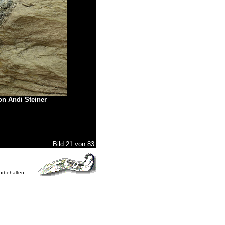
on Andi Steiner
Bild 21 von 83
vorbehalten.