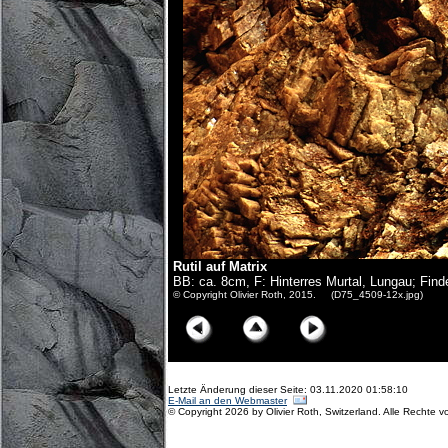
Rutil auf Matrix
BB: ca. 8cm, F: Hinterres Murtal, Lungau; Find
© Copyright Olivier Roth, 2015. (D75_4509-12x.jpg)
Letzte Änderung dieser Seite: 03.11.2020 01:58:10
E-Mail an den Webmaster
© Copyright 2026 by Olivier Roth, Switzerland. Alle Rechte v