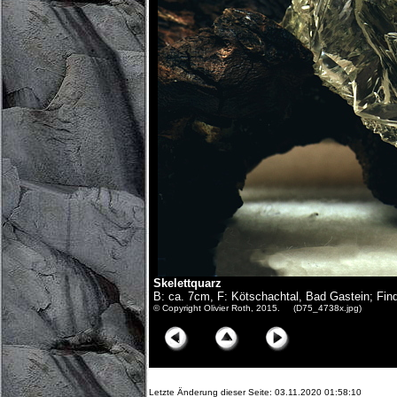
Skelettquarz
B: ca. 7cm, F: Kötschachtal, Bad Gastein; Fin
© Copyright Olivier Roth, 2015. (D75_4738x.jpg)
Letzte Änderung dieser Seite: 03.11.2020 01:58:10