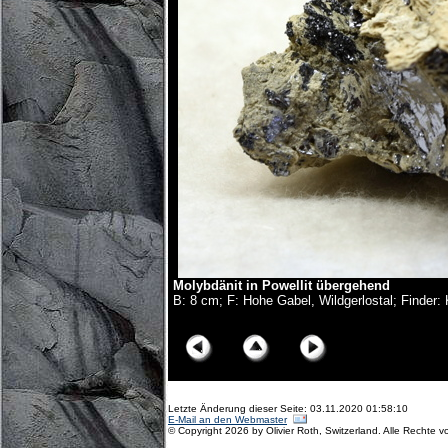
Molybdänit in Powellit übergehend
B: 8 cm; F: Hohe Gabel, Wildgerlostal; Finder:
© Copyright Olivier Roth, 2017. (D75_6187x.jpg)
Letzte Änderung dieser Seite: 03.11.2020 01:58:10
E-Mail an den Webmaster
© Copyright 2026 by Olivier Roth, Switzerland. Alle Rechte v