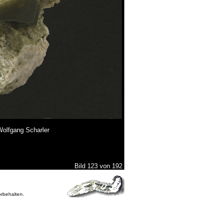
Wolfgang Scharler
Bild 123 von 192
orbehalten.