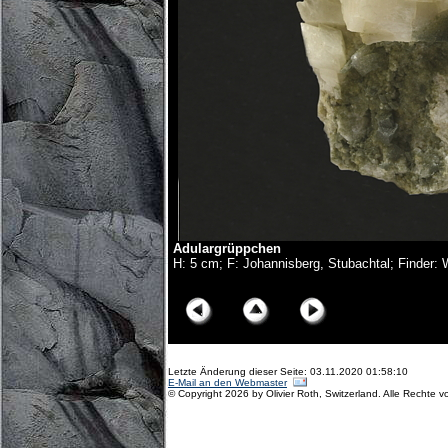
Adulargrüppchen
H: 5 cm; F: Johannisberg, Stubachtal; Finder: 
© Copyright Olivier Roth, 2017. (D75_6219x.jpg)
Letzte Änderung dieser Seite: 03.11.2020 01:58:10
E-Mail an den Webmaster
© Copyright 2026 by Olivier Roth, Switzerland. Alle Rechte v