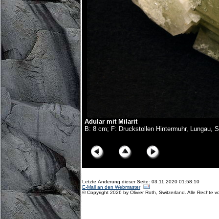
Adular mit Milarit
B: 8 cm; F: Druckstollen Hintermuhr, Lungau,
© Copyright Olivier Roth, 2017. (D75_6361x.jpg)
Letzte Änderung dieser Seite: 03.11.2020 01:58:10
E-Mail an den Webmaster
© Copyright 2026 by Olivier Roth, Switzerland. Alle Rechte v