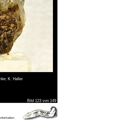
ler, K. Haller
Bild 123 von 149
vorbehalten.