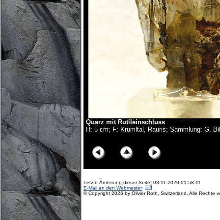
Quarz mit Rutileinschluss
H: 5 cm; F: Krumltal, Rauris; Sammlung: G. Bih
© Copyright Olivier Roth, 2018. (D75_0315x.jpg)
Letzte Änderung dieser Seite: 03.11.2020 01:58:11
E-Mail an den Webmaster
© Copyright 2026 by Olivier Roth, Switzerland. Alle Rechte 