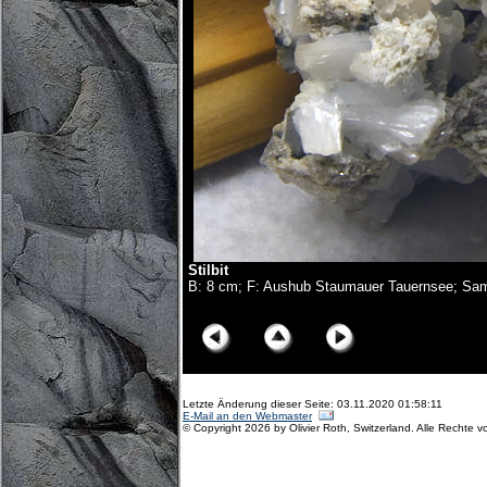
Stilbit
B: 8 cm; F: Aushub Staumauer Tauernsee; 
© Copyright Olivier Roth, 2018. (D75_9988x.jpg)
Letzte Änderung dieser Seite: 03.11.2020 01:58:11
E-Mail an den Webmaster
© Copyright 2026 by Olivier Roth, Switzerland. Alle Rechte v