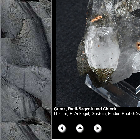
Quarz, Rutil-Sagenit und Chlorit
H:7 cm; F: Ankogel, Gastein; Finder: Paul Grö
© Copyright Olivier Roth, 2019. (NZ6_3282x.jpg)