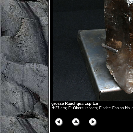
grosse Rauchquarzspitze
H:27 cm; F: Obersulzbach; Finder: Fabian Holl
© Copyright Olivier Roth, 2019. (NZ6_3060x.jpg)