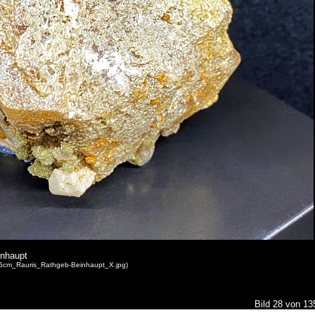
inhaupt
H=5cm_Rauris_Rathgeb-Beinhaupt_X.jpg)
Bild 28 von 1