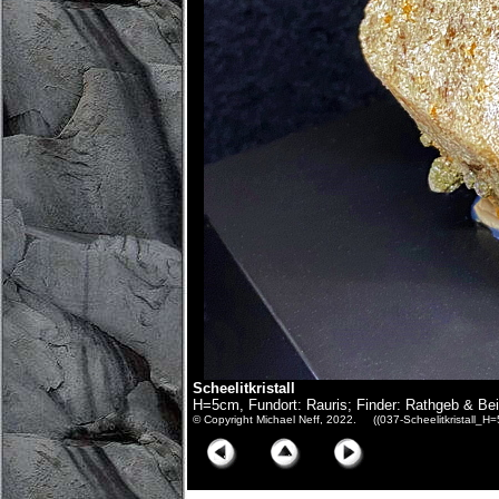
Scheelitkristall
H=5cm, Fundort: Rauris; Finder: Rathgeb & Be
© Copyright Michael Neff, 2022. ((037-Scheelitkristall_