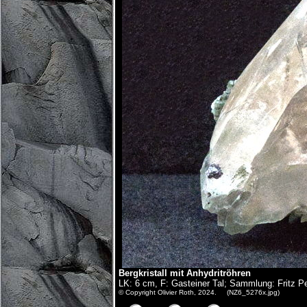
Bergkristall mit Anhydritröhren
LK: 6 cm, F: Gasteiner Tal; Sammlung: Fritz P
© Copyright Olivier Roth, 2024. (NZ6_5276x.jpg)