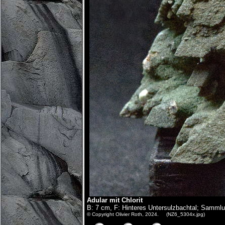
Adular mit Chlorit
B: 7 cm, F: Hinteres Untersulzbachtal; Samml
© Copyright Olivier Roth, 2024. (NZ6_5304x.jpg)