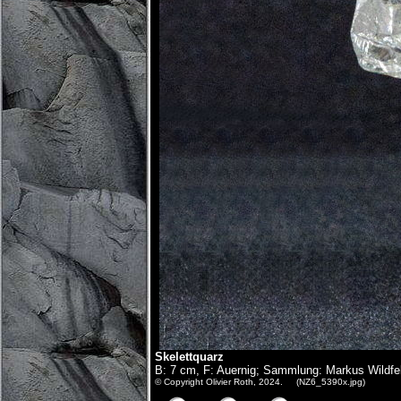
Skelettquarz
B: 7 cm, F: Auernig; Sammlung: Markus Wildfel
© Copyright Olivier Roth, 2024. (NZ6_5390x.jpg)