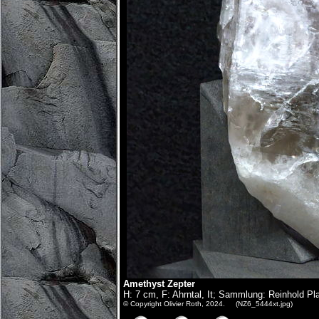
Amethyst Zepter
H: 7 cm, F: Ahrntal, It; Sammlung: Reinhold Pl
© Copyright Olivier Roth, 2024. (NZ6_5444xt.jpg)