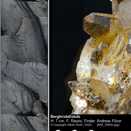
Bergkristallstufe
H: 7 cm, F: Rauris; Finder: Andreas Filzer
© Copyright Olivier Roth, 2024. (NZ6_5064x.jpg)