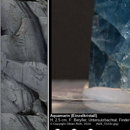
Aquamarin (Einzelkristall)
H: 2.5 cm, F: Beryller, Untersulzbachtal; Find
© Copyright Olivier Roth, 2024. (NZ6_5103x.jpg)