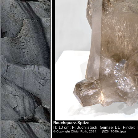
Rauchquarz-Spitze
H: 10 cm; F: Juchlistock, Grimsel BE; Finder:
© Copyright Olivier Roth, 2024. (NZ6_7640x.jpg)