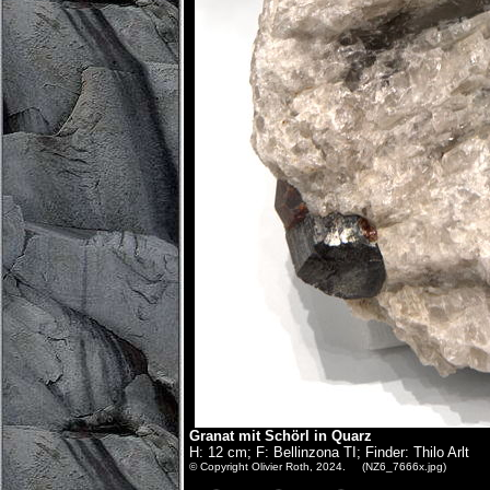
Granat mit Schörl in Quarz
H: 12 cm; F: Bellinzona TI; Finder: Thilo Arlt
© Copyright Olivier Roth, 2024. (NZ6_7666x.jpg)