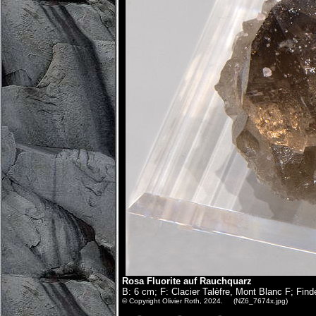
Rosa Fluorite auf Rauchquarz
B: 6 cm; F: Clacier Talèfre, Mont Blanc F; Find
© Copyright Olivier Roth, 2024. (NZ6_7674x.jpg)