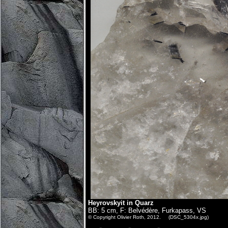
Heyrovskyit in Quarz
BB: 5 cm, F: Belvédère, Furkapass, VS
© Copyright Olivier Roth, 2012. (DSC_5304x.jpg)