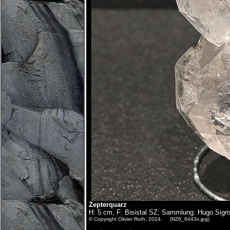
Zepterquarz
H: 5 cm; F: Bisistal SZ; Sammlung: Hugo Sigri
© Copyright Olivier Roth, 2024. (NZ6_6443x.jpg)