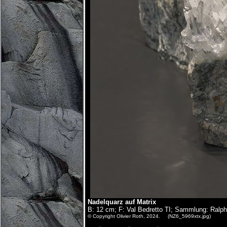
Nadelquarz auf Matrix
B: 12 cm; F: Val Bedretto TI; Sammlung: Ralph
© Copyright Olivier Roth, 2024. (NZ6_5969xtx.jpg)